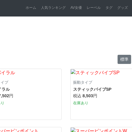
ホーム
人気ランキング
AV女優
レーベル
タグ
グッズ
標準
タイプ
振動タイプ
イラル
スティックバイブSP
7,502
円
税込
8,503
円
あり
在庫あり