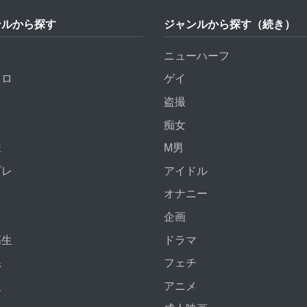
ンルから探す
ジャンルから探す（続き）
ニューハーフ
トロ
ゲイ
盗撮
痴女
様
M男
プレ
アイドル
オナニー
企画
高生
ドラマ
系
フェチ
人
アニメ