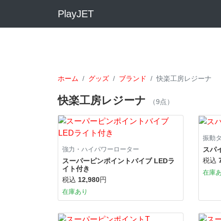
PlayJET
ホーム
グッズ
ブランド
快楽工房レジーナ
快楽工房レジーナ
（9点）
振動
スパ
強力・ハイパワーローター
税込
スーパーピンポイントバイブ LEDラ
イト付き
在庫
税込
12,980
円
在庫あり