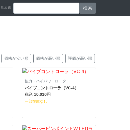
見放題
検索
価格が安い順
価格が高い順
評価が高い順
強力・ハイパワーローター
バイブコントローラ（VC-4）
税込
10,010
円
一部在庫なし