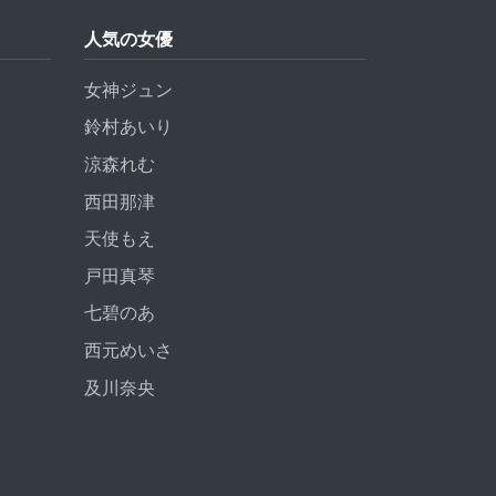
人気の女優
女神ジュン
鈴村あいり
涼森れむ
西田那津
天使もえ
戸田真琴
七碧のあ
西元めいさ
及川奈央