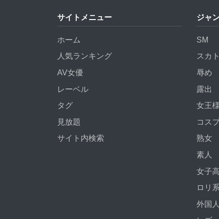
サイトメニュー
ジャ
ホーム
SM
人気ランキング
スカ
AV女優
辱め
レーベル
露出
タグ
女王
見放題
コス
サイト内検索
熟女
素人
女子
ロリ
外国