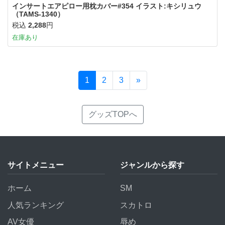
インサートエアピロー用枕カバー#354 イラスト:キシリュウ
（TAMS-1340）
税込
2,288
円
在庫あり
1
2
3
»
グッズTOPへ
サイトメニュー
ジャンルから探す
ホーム
SM
人気ランキング
スカトロ
AV女優
辱め