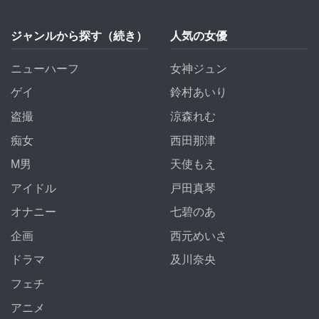
ジャンルから探す（続き）
人気の女優
ニューハーフ
女神ジュン
ゲイ
鈴村あいり
盗撮
涼森れむ
痴女
西田那津
M男
天使もえ
アイドル
戸田真琴
オナニー
七碧のあ
企画
西元めいさ
ドラマ
及川奈央
フェチ
アニメ