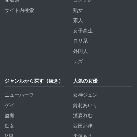
サイト内検索
熟女
素人
女子高生
ロリ系
外国人
レズ
ジャンルから探す（続き）
人気の女優
ニューハーフ
女神ジュン
ゲイ
鈴村あいり
盗撮
涼森れむ
痴女
西田那津
M男
天使もえ