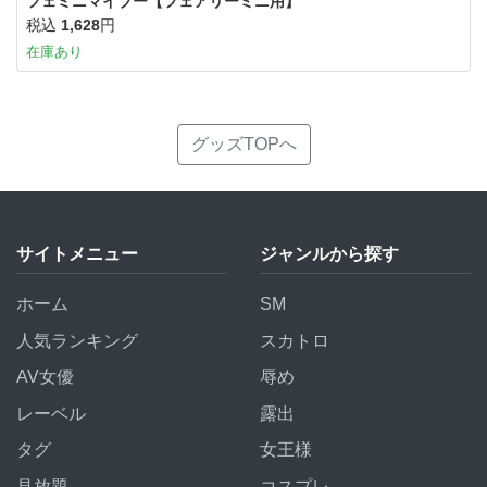
フェミニマイブー【フェアリーミニ用】
税込
1,628
円
在庫あり
グッズTOPへ
サイトメニュー
ジャンルから探す
ホーム
SM
人気ランキング
スカトロ
AV女優
辱め
レーベル
露出
タグ
女王様
見放題
コスプレ