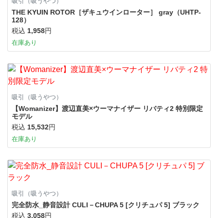
吸引（吸うやつ）
THE KYUIN ROTOR［ザキュウインローター］ gray（UHTP-
128）
税込
1,958
円
在庫あり
吸引（吸うやつ）
【Womanizer】渡辺直美×ウーマナイザー リバティ2 特別限定
モデル
税込
15,532
円
在庫あり
吸引（吸うやつ）
完全防水_静音設計 CULI－CHUPA 5 [クリチュパ 5] ブラック
税込
3,058
円