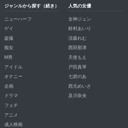
ジャンルから探す（続き）
人気の女優
ニューハーフ
女神ジュン
ゲイ
鈴村あいり
盗撮
涼森れむ
痴女
西田那津
M男
天使もえ
アイドル
戸田真琴
オナニー
七碧のあ
企画
西元めいさ
ドラマ
及川奈央
フェチ
アニメ
成人映画