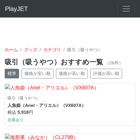
PlayJET
ホーム
グッズ
カテゴリ
吸引（吸うやつ）
吸引（吸うやつ）おすすめ一覧
（26件）
標準
価格が安い順
価格が高い順
評価が高い順
吸引（吸うやつ）
人魚姫（Ariel・アリエル）（VX607A）
税込
5,918
円
在庫あり