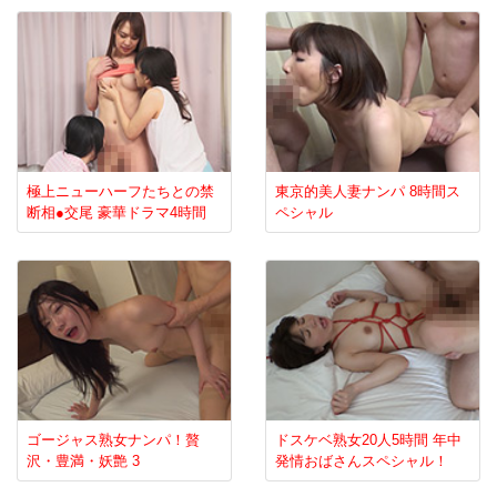
極上ニューハーフたちとの禁
東京的美人妻ナンパ 8時間ス
断相●交尾 豪華ドラマ4時間
ペシャル
ゴージャス熟女ナンパ！贅
ドスケベ熟女20人5時間 年中
沢・豊満・妖艶 3
発情おばさんスペシャル！