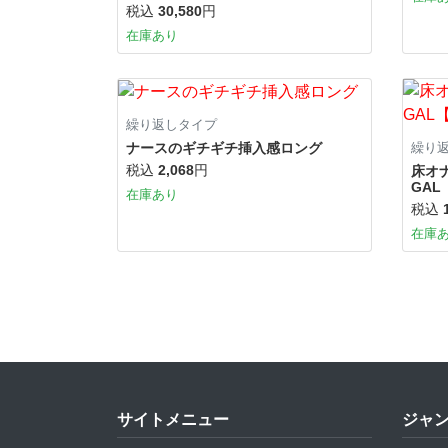
税込
30,580
円
在庫あり
繰り返しタイプ
ナースのギチギチ挿入感ロング
繰り
税込
2,068
円
床オナ
GAL
在庫あり
税込
在庫
サイトメニュー
ジャ