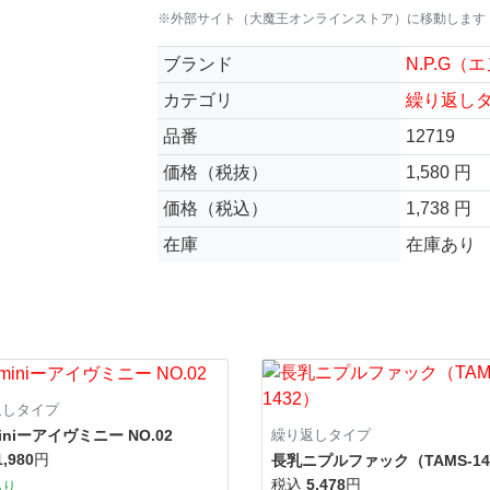
※外部サイト（大魔王オンラインストア）に移動します
ブランド
N.P.G
カテゴリ
繰り返し
品番
12719
価格（税抜）
1,580 円
価格（税込）
1,738 円
在庫
在庫あり
返しタイプ
miniーアイヴミニー NO.02
繰り返しタイプ
1,980
円
長乳ニプルファック（TAMS-14
税込
5,478
円
あり