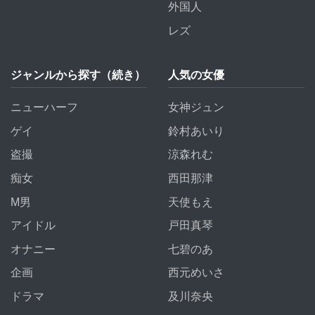
外国人
レズ
ジャンルから探す（続き）
人気の女優
ニューハーフ
女神ジュン
ゲイ
鈴村あいり
盗撮
涼森れむ
痴女
西田那津
M男
天使もえ
アイドル
戸田真琴
オナニー
七碧のあ
企画
西元めいさ
ドラマ
及川奈央