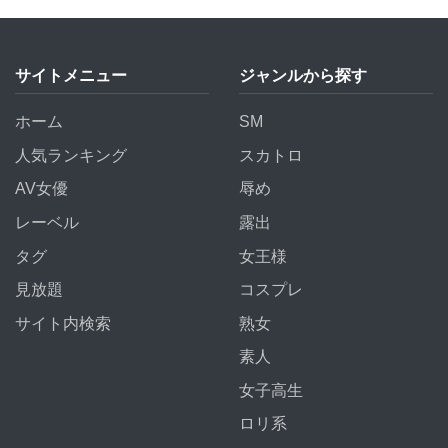
サイトメニュー
ジャンルから探す
ホーム
SM
人気ランキング
スカトロ
AV女優
辱め
レーベル
露出
タグ
女王様
見放題
コスプレ
サイト内検索
熟女
素人
女子高生
ロリ系