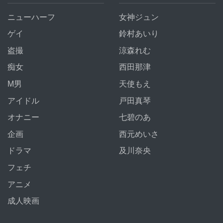
ニューハーフ
女神ジュン
ゲイ
鈴村あいり
盗撮
涼森れむ
痴女
西田那津
M男
天使もえ
アイドル
戸田真琴
オナニー
七碧のあ
企画
西元めいさ
ドラマ
及川奈央
フェチ
アニメ
成人映画