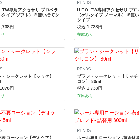
S
RENDS
.O. TW専用アクセサリ プロペラ
U.F.O. TW専用アクセサリ プ
ルタイプ ソフト）※使い捨てタ
（ゲルタイプ ノーマル）※使
タイプ
1,738
円
税込
1,738
円
あり
在庫あり
S
RENDS
ン・シークレット【シック】
ブラン・シークレット【リッチ
l
コン】 80ml
1,078
円
税込
1,738
円
あり
在庫あり
S
RENDS
不要ローション【デオケア】
ホール専用ローション -黄金比