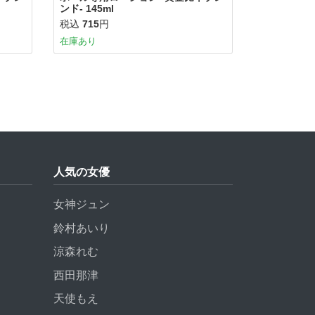
ンド- 145ml
税込
715
円
在庫あり
人気の女優
女神ジュン
鈴村あいり
涼森れむ
西田那津
天使もえ