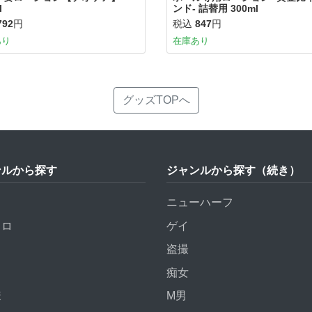
l
ンド- 詰替用 300ml
792
円
税込
847
円
あり
在庫あり
グッズTOPへ
ンルから探す
ジャンルから探す（続き）
ニューハーフ
トロ
ゲイ
盗撮
痴女
様
M男