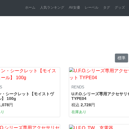
ホーム
人気ランキング
AV女優
レーベル
タグ
グッズ
標準
S
RENDS
ン・シークレット【モイストヴ
U.F.O.シリーズ専用アクセサ
】 100g
TYPE04
1,078
円
税込
2,728
円
あり
在庫あり