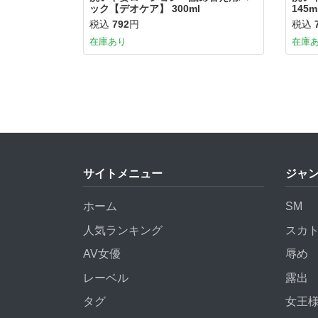
ック【デオケア】 300ml
145m
税込
792
円
税込
在庫あり
在庫
サイトメニュー
ジャ
ホーム
SM
人気ランキング
スカ
AV女優
辱め
レーベル
露出
タグ
女王