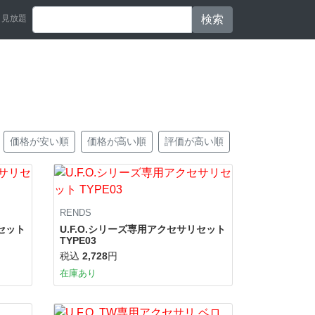
見放題
検索
価格が安い順
価格が高い順
評価が高い順
RENDS
リセット
U.F.O.シリーズ専用アクセサリセット
TYPE03
税込
2,728
円
在庫あり