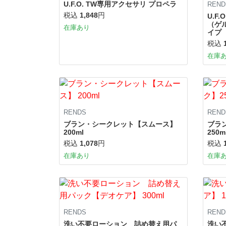
U.F.O. TW専用アクセサリ プロペラ
REND
税込
1,848
円
U.F
（ゲ
在庫あり
イプ
税込
在庫
RENDS
REND
ブラン・シークレット【スムース】
ブラ
200ml
250m
税込
1,078
円
税込
在庫あり
在庫
RENDS
REND
洗い不要ローション 詰め替え用パ
洗い