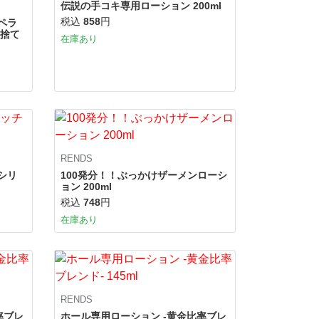
伝説の手コキ専用ローション 200ml
税込
858
円
ロペラ
い捨て
在庫あり
RENDS
シリ
100発分！！ぶっかけザーメンローシ
ョン 200ml
税込
748
円
在庫あり
RENDS
率ブレ
ホール専用ローション -黄金比率ブレ