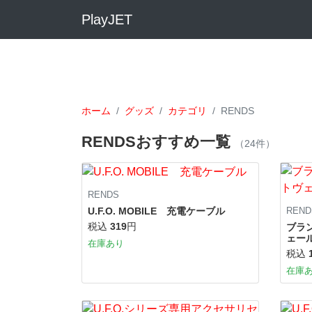
PlayJET
ホーム
グッズ
カテゴリ
RENDS
RENDSおすすめ一覧
（24件）
RENDS
U.F.O. MOBILE 充電ケーブル
REND
税込
319
円
ブラ
ェール
在庫あり
税込
在庫