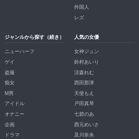
外国人
レズ
ジャンルから探す（続き）
人気の女優
ニューハーフ
女神ジュン
ゲイ
鈴村あいり
盗撮
涼森れむ
痴女
西田那津
M男
天使もえ
アイドル
戸田真琴
オナニー
七碧のあ
企画
西元めいさ
ドラマ
及川奈央