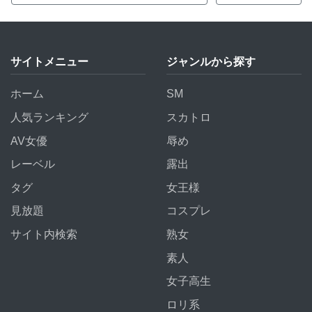
サイトメニュー
ジャンルから探す
ホーム
SM
人気ランキング
スカトロ
AV女優
辱め
レーベル
露出
タグ
女王様
見放題
コスプレ
サイト内検索
熟女
素人
女子高生
ロリ系