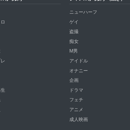
ニューハーフ
トロ
ゲイ
盗撮
痴女
様
M男
プレ
アイドル
オナニー
企画
高生
ドラマ
系
フェチ
人
アニメ
成人映画