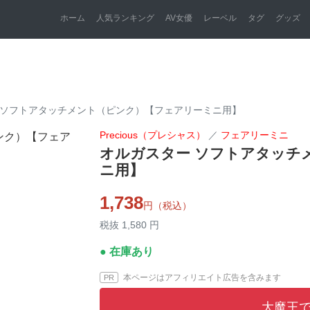
ホーム
人気ランキング
AV女優
レーベル
タグ
グッズ
 ソフトアタッチメント（ピンク）【フェアリーミニ用】
Precious（プレシャス）
／
フェアリーミニ
オルガスター ソフトアタッチ
ニ用】
1,738
円（税込）
税抜 1,580 円
● 在庫あり
本ページはアフィリエイト広告を含みます
PR
大魔王で