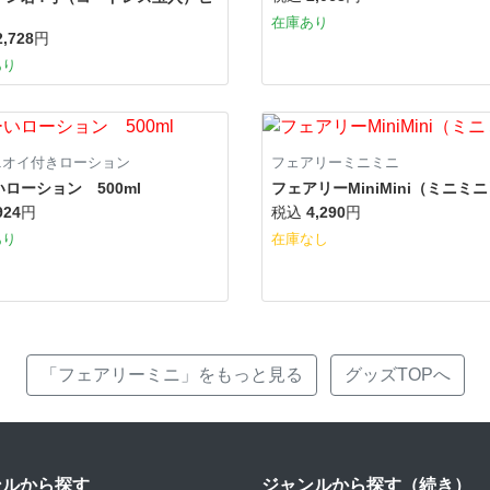
在庫あり
2,728
円
あり
ニオイ付きローション
フェアリーミニミニ
ローション 500ml
フェアリーMiniMini（ミニミ
924
円
税込
4,290
円
あり
在庫なし
「フェアリーミニ」をもっと見る
グッズTOPへ
ンルから探す
ジャンルから探す（続き）