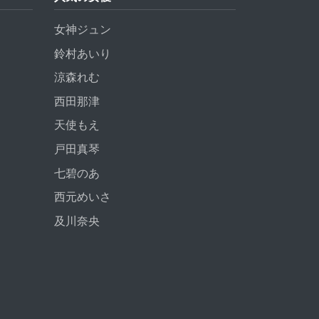
女神ジュン
鈴村あいり
涼森れむ
西田那津
天使もえ
戸田真琴
七碧のあ
西元めいさ
及川奈央