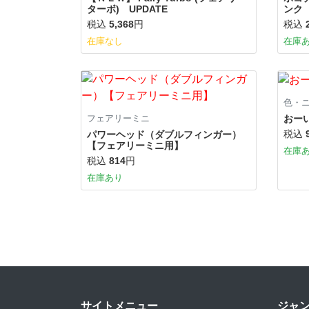
ターボ) UPDATE
ンク
税込
5,368
円
税込
在庫なし
在庫
色・
おーい
フェアリーミニ
税込
パワーヘッド（ダブルフィンガー）
【フェアリーミニ用】
在庫
税込
814
円
在庫あり
サイトメニュー
ジャ