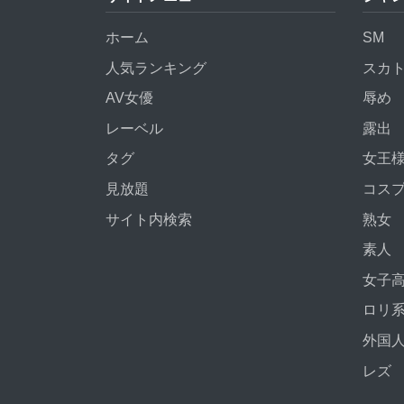
ホーム
SM
人気ランキング
スカ
AV女優
辱め
レーベル
露出
タグ
女王
見放題
コス
サイト内検索
熟女
素人
女子
ロリ
外国
レズ