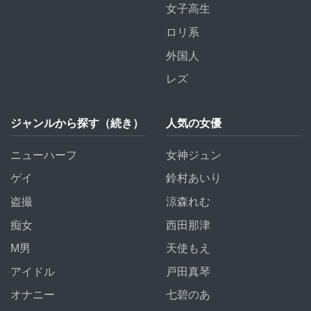
女子高生
ロリ系
外国人
レズ
ジャンルから探す（続き）
人気の女優
ニューハーフ
女神ジュン
ゲイ
鈴村あいり
盗撮
涼森れむ
痴女
西田那津
M男
天使もえ
アイドル
戸田真琴
オナニー
七碧のあ