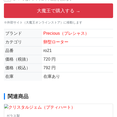
大魔王で購入する →
※外部サイト（大魔王オンラインストア）に移動します
ブランド
Precious（プレシャス）
カテゴリ
卵型ローター
品番
ro21
価格（税抜）
720 円
価格（税込）
792 円
在庫
在庫あり
関連商品
ガラス製